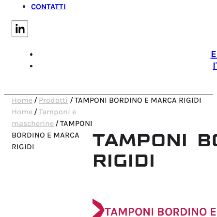
CONTATTI
E
I
Home
/
Prodotti
/
TAMPONI BORDINO E MARCA RIGIDI
Home
/
Tamponi e
mascherine
/
TAMPONI
TAMPONI B
BORDINO E MARCA
RIGIDI
RIGIDI
TAMPONI BORDINO E