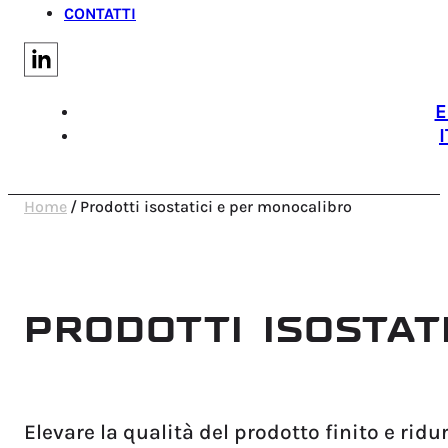
CONTATTI
E
I
Home
/
Prodotti isostatici e per monocalibro
PRODOTTI ISOSTAT
Elevare la qualità del prodotto finito e ridu